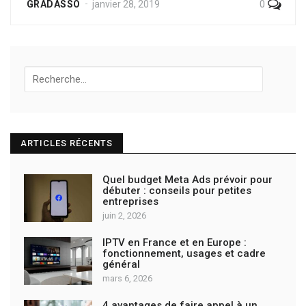
0
GRADASSO
janvier 28, 2019
Recherche
pour:
ARTICLES RÉCENTS
Quel budget Meta Ads prévoir pour
débuter : conseils pour petites
entreprises
juin 2, 2026
IPTV en France et en Europe :
fonctionnement, usages et cadre
général
mars 6, 2026
4 avantages de faire appel à un